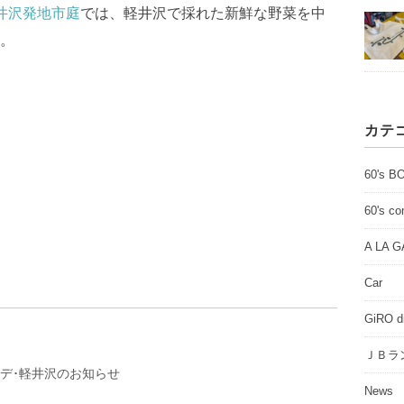
井沢発地市庭
では、軽井沢で採れた新鮮な野菜を中
。
カテ
60's B
60's c
A LA 
Car
GiRO d
ＪＢラ
･デ･軽井沢のお知らせ
News