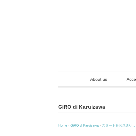
About us
Acce
GiRO di Karuizawa
Home
›
GiRO di Karuizawa
›
スタートをお見送りし