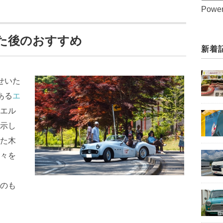
Powe
た後のおすすめ
新着
せいた
ある
エ
エル
示し
た木
々を
のも