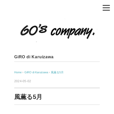
GiRO di Karuizawa
Home
›
GiRO di Karuizawa
›
風薫る5月
2024-05-02
風薫る5月