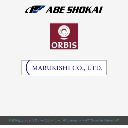
©
有限会社シックスティーズカンパニー 60s company.
. /
WP Theme by Minimal WP