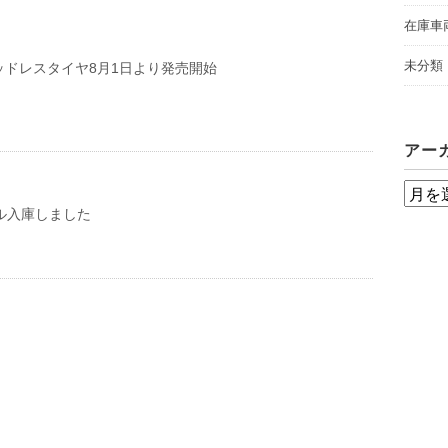
在庫車
未分類
ッドレスタイヤ8月1日より発売開始
アー
ア
モデル入庫しました
ー
カ
イ
ブ