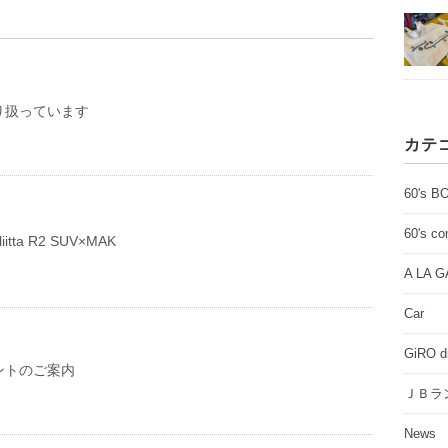
り扱っています
カテ
60's B
60's c
iitta R2 SUV×MAK
A LA 
Car
GiRO d
ントのご案内
ＪＢラ
News