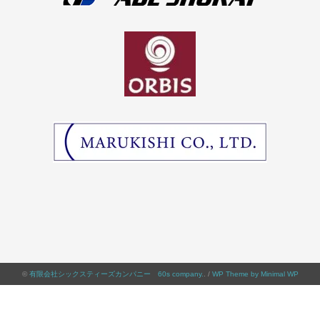
©
有限会社シックスティーズカンパニー 60s company.
. /
WP Theme by Minimal WP