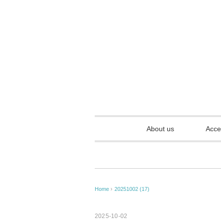
About us
Acce
Home
›
20251002 (17)
2025-10-02