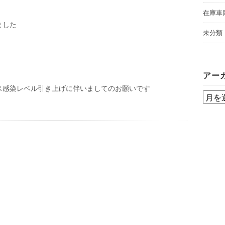
在庫車
ました
未分類
アー
ス感染レベル引き上げに伴いましてのお願いです
ア
ー
カ
イ
ブ