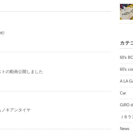
K!
カテ
60's B
60's c
ストの動画公開しました
A LA 
Car
GiRO d
もノキアンタイヤ
ＪＢラ
News